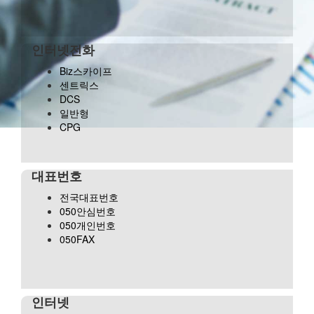
인터넷전화
Biz스카이프
센트릭스
DCS
일반형
CPG
대표번호
전국대표번호
050안심번호
050개인번호
050FAX
인터넷