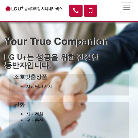
Your True Companion
LG U+는 성공을 위한 진정한
동반자입니다.
소호맞춤상품
사장님패키지
전화
시내전화
구내통신